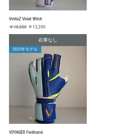
VirtitaZ Violet Witch
通常価格
セール価格
￥16,500
￥13,200
在庫なし
2025年モデル
VOYAGER Ferdinand