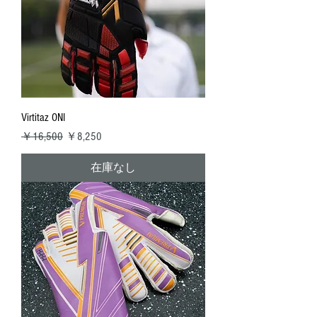
Virtitaz ONI
通常価格
セール価格
￥16,500
￥8,250
在庫なし