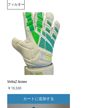
フィルター
VirtitaZ Arciere
価格
￥16,500
カートに追加する