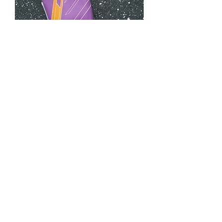
VIGORO Sankocho
通常価格
セール価格
￥16,500
￥8,250
カートに追加する